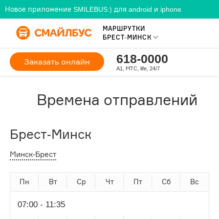
Новое приложение SMILEBUS:) для android и iphone
МАРШРУТКИ
БРЕСТ-МИНСК
618-0000
Заказать онлайн
A1, МТС, life, 24/7
Времена отправлений
Брест-Минск
Минск-Брест
Пн
Вт
Ср
Чт
Пт
Сб
Вс
07:00 - 11:35